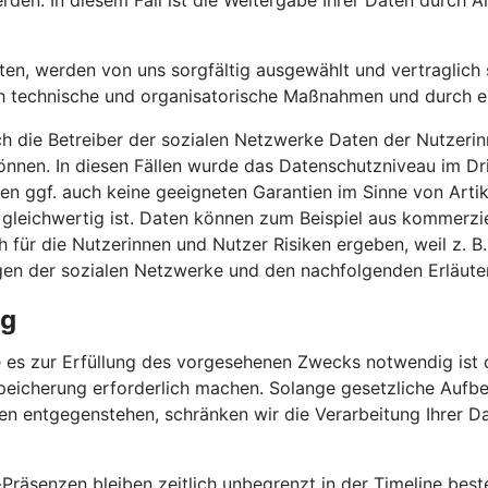
rden. In diesem Fall ist die Weitergabe Ihrer Daten durch Ar
iten, werden von uns sorgfältig ausgewählt und vertraglich s
h technische und organisatorische Maßnahmen und durch erg
ch die Betreiber der sozialen Netzwerke Daten der Nutzerin
nnen. In diesen Fällen wurde das Datenschutzniveau im Dr
n ggf. auch keine geeigneten Garantien im Sinne von Artik
 gleichwertig ist. Daten können zum Beispiel aus kommerzi
für die Nutzerinnen und Nutzer Risiken ergeben, weil z. B
gen der sozialen Netzwerke und den nachfolgenden Erläute
ng
 es zur Erfüllung des vorgesehenen Zwecks notwendig ist o
peicherung erforderlich machen. Solange gesetzliche Aufbe
en entgegenstehen, schränken wir die Verarbeitung Ihrer D
-Präsenzen bleiben zeitlich unbegrenzt in der Timeline best