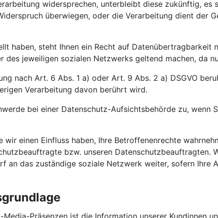
rarbeitung widersprechen, unterbleibt diese zukünftig, es
m Widerspruch überwiegen, oder die Verarbeitung dient der
ellt haben, steht Ihnen ein Recht auf Datenübertragbarkeit
des jeweiligen sozialen Netzwerks geltend machen, da nur d
ng nach Art. 6 Abs. 1 a) oder Art. 9 Abs. 2 a) DSGVO beruht
erigen Verarbeitung davon berührt wird.
werde bei einer Datenschutz-Aufsichtsbehörde zu, wenn Si
ie wir einen Einfluss haben, Ihre Betroffenenrechte wahrn
nschutzbeauftragte bzw. unseren Datenschutzbeauftragten. 
arf an das zuständige soziale Netzwerk weiter, sofern Ihre
sgrundlage
-Media-Präsenzen ist die Information unserer Kundinnen un