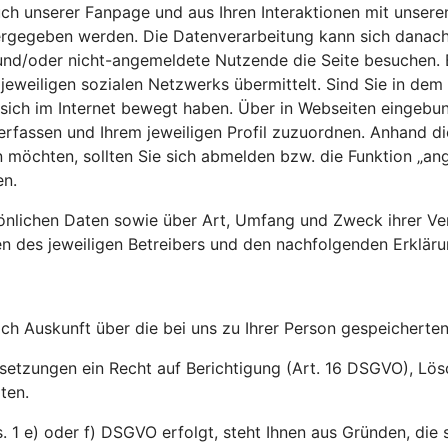
uch unserer Fanpage und aus Ihren Interaktionen mit unser
ergegeben werden. Die Datenverarbeitung kann sich danach
e und/oder nicht-angemeldete Nutzende die Seite besuchen. 
jeweiligen sozialen Netzwerks übermittelt. Sind Sie in dem
ich im Internet bewegt haben. Über in Webseiten eingebund
erfassen und Ihrem jeweiligen Profil zuzuordnen. Anhand d
öchten, sollten Sie sich abmelden bzw. die Funktion „ange
en.
sönlichen Daten sowie über Art, Umfang und Zweck ihrer Ve
 des jeweiligen Betreibers und den nachfolgenden Erkläru
ich Auskunft über die bei uns zu Ihrer Person gespeichert
ussetzungen ein Recht auf Berichtigung (Art. 16 DSGVO), L
ten.
 1 e) oder f) DSGVO erfolgt, steht Ihnen aus Gründen, die s