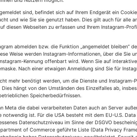
innen und Nutzern möglich.
gemeldet sind, befindet sich auf Ihrem Endgerät ein Cookie
ucht und wie Sie sie genutzt haben. Dies gilt auch für all
auf diesen Webseiten zu erfassen und Ihrem Instagram-Prof
tagram abmelden bzw. die Funktion „angemeldet bleiben” de
ese Weise werden Instagram-Informationen, über die Sie unm
nstagram-Kennung offenbart wird. Wenn Sie auf interaktive 
demaske. Nach einer etwaigen Anmeldung sind Sie für Instag
cht mehr benötigt werden, um die Dienste und Instagram-Pro
t. Dies hängt von den Umständen des Einzelfalles ab, insbe
betrieblichen Speicherbedürfnissen.
Meta die dabei verarbeiteten Daten auch an Server außerh
ste notwendig ist. Für die USA besteht mit dem EU-U.S. Da
ssenes Datenschutzniveau im Sinne der DSGVO bescheinigt.
Department of Commerce geführte Liste (Data Privacy Frame