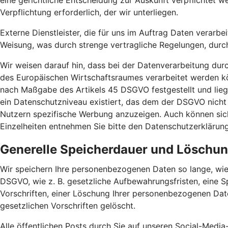
eine gerichtliche Entscheidung zur Auskunft verpflichtet we
Verpflichtung erforderlich, der wir unterliegen.
Externe Dienstleister, die für uns im Auftrag Daten verarbe
Weisung, was durch strenge vertragliche Regelungen, durc
Wir weisen darauf hin, dass bei der Datenverarbeitung dur
des Europäischen Wirtschaftsraumes verarbeitet werden kö
nach Maßgabe des Artikels 45 DSGVO festgestellt und liege
ein Datenschutzniveau existiert, das dem der DSGVO nicht
Nutzern spezifische Werbung anzuzeigen. Auch können sich 
Einzelheiten entnehmen Sie bitte den Datenschutzerklärun
Generelle Speicherdauer und Löschu
Wir speichern Ihre personenbezogenen Daten so lange, wie
DSGVO, wie z. B. gesetzliche Aufbewahrungsfristen, eine S
Vorschriften, einer Löschung Ihrer personenbezogenen Dat
gesetzlichen Vorschriften gelöscht.
Alle öffentlichen Posts durch Sie auf unseren Social-Media