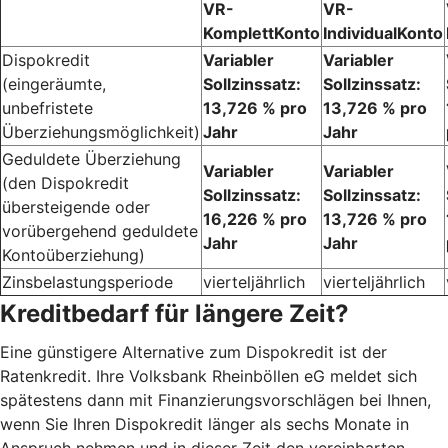
VR-
VR-
KomplettKonto
IndividualKonto
Dispokredit
Variabler
Variabler
(eingeräumte,
Sollzinssatz:
Sollzinssatz:
unbefristete
13,726 % pro
13,726 % pro
Überziehungsmöglichkeit)
Jahr
Jahr
Geduldete Überziehung
Variabler
Variabler
(den Dispokredit
Sollzinssatz:
Sollzinssatz:
übersteigende oder
16,226 % pro
13,726 % pro
vorübergehend geduldete
Jahr
Jahr
Kontoüberziehung)
Zinsbelastungsperiode
vierteljährlich
vierteljährlich
Kreditbedarf für längere Zeit?
Eine günstigere Alternative zum Dispokredit ist der
Ratenkredit. Ihre Volksbank Rheinböllen eG meldet sich
spätestens dann mit Finanzierungsvorschlägen bei Ihnen,
wenn Sie Ihren Dispokredit länger als sechs Monate in
Anspruch nehmen und in dieser Zeit den vereinbarten