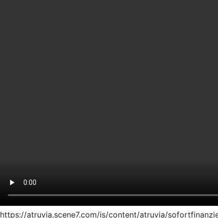
https://atruvia.scene7.com/is/content/atruvia/sofortfinan