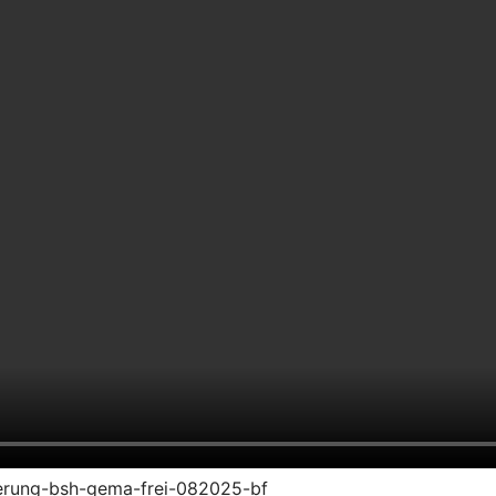
zierung-bsh-gema-frei-082025-bf