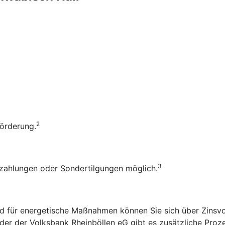
2
Förderung.
3
rzahlungen oder Sondertilgungen möglich.
d für energetische Maßnahmen können Sie sich über Zinsvo
der der Volksbank Rheinböllen eG gibt es zusätzliche Proz